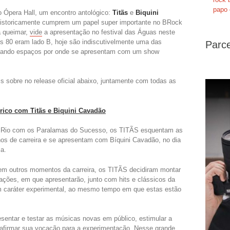
papo 
 Ópera Hall, um encontro antológico:
Titãs
e
Biquini
historicamente
cumprem um papel super importante no BRock
a queimar,
vide
a apresentação no festival das Águas neste
os 80 eram lado B, hoje são indiscutivelmente uma das
Parce
lotando espaços por onde se apresentam com um show
s sobre no release oficial abaixo, juntamente com todas as
rico com Titãs e Biquini Cavadão
 Rio com os Paralamas do Sucesso, os TITÃS esquentam as
os de carreira e se apresentam com Bíquini Cavadão, no dia
a.
a em outros momentos da carreira, os TITÃS decidiram montar
lações, em que apresentarão, junto com hits e clássicos da
 caráter experimental, ao mesmo tempo em que estas estão
esentar e testar as músicas novas em público, estimular a
reafirmar sua vocação para a experimentação. Nesse grande