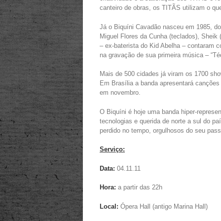
canteiro de obras, os TITÃS utilizam o que
Já o Biquíni Cavadão nasceu em 1985, do 
Miguel Flores da Cunha (teclados), Sheik (
– ex-baterista do Kid Abelha – contaram
na gravação de sua primeira música – “Téd
Mais de 500 cidades já viram os 1700 sho
Em Brasília a banda apresentará canções d
em novembro.
O Biquíni é hoje uma banda hiper-represen
tecnologias e querida de norte a sul do 
perdido no tempo, orgulhosos do seu pass
Serviço:
Data:
04.11.11
Hora:
a partir das 22h
Local:
Ópera Hall (antigo Marina Hall)