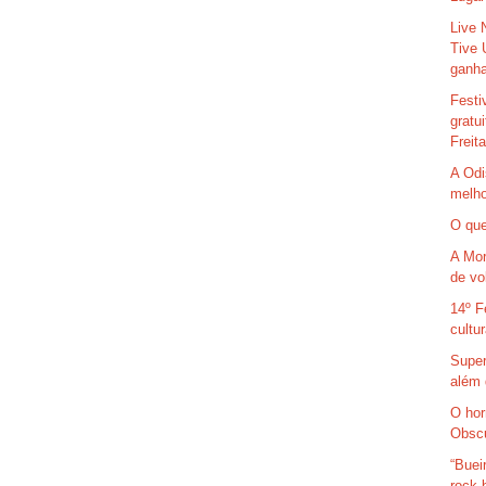
Live 
Tive 
ganha
Festi
gratu
Freit
A Odi
melho
O que
A Mor
de vo
14º F
cultu
Super
além 
O hor
Obsc
“Buei
rock 