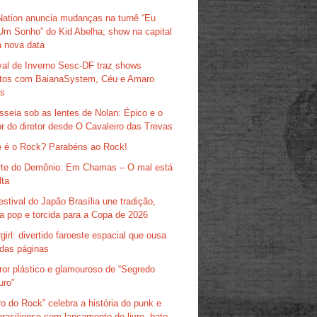
Nation anuncia mudanças na turnê “Eu
Um Sonho” do Kid Abelha; show na capital
 nova data
val de Inverno Sesc-DF traz shows
itos com BaianaSystem, Céu e Amaro
as
sseia sob as lentes de Nolan: Épico e o
r do diretor desde O Cavaleiro das Trevas
 é o Rock? Parabéns ao Rock!
te do Demônio: Em Chamas – O mal está
lta
estival do Japão Brasília une tradição,
ra pop e torcida para a Copa de 2026
girl: divertido faroeste espacial que ousa
das páginas
ror plástico e glamouroso de “Segredo
uro”
ro do Rock” celebra a história do punk e
brasiliense com lançamento de livro, bate-