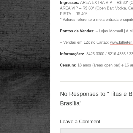
Ingressos:
AREA EXTRA VIP – R$ 80* (Ope
AREA VIP – R$ 60* (Open Bar: Vodka, Cer
PISTA – R$ 40*
* Valores referente a meia entrada e sujei
Pontos de Vendas:
– Lojas Mormaii | A M
– Vendas em 12x no Cartão:
www.bilheteri
Informações:
3425-3300 / 8216-4335 / 3
Censura:
18 anos (áreas open bar) e 16 an
No Responses to “Titãs e 
Brasília”
Leave a Comment