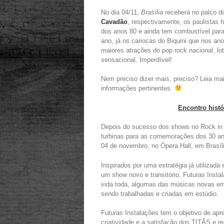
No dia 04/11,
Brasília
receberá no palco do
Cavadão
, respectivamente, os paulistas 
dos anos 80 e ainda tem combustível par
ano, já os cariocas do Biquini que nos an
maiores atrações do pop rock nacional, 
sensacional. Imperdível!
Nem preciso dizer mais, preciso? Leia mai
informações pertinentes.
Encontro
histó
Depois do sucesso dos shows no Rock in
turbinas para as comemorações dos 30 an
04 de novembro, no Ópera Hall, em Brasíli
Inspirados por uma estratégia já utilizad
um show novo e transitório, Futuras Insta
vida toda, algumas das músicas novas em
sendo trabalhadas e criadas em estúdio.
Futuras Instalações tem o objetivo de apr
criatividade e a satisfação dos TITÃS e 