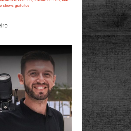
e shows gratuitos
iro