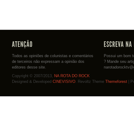
Todos as opiniões de colunistas e comentários
Possui um bom te
de terceiros não expressam a opinião dos
? Mande seu arti
editores desse site.
narotadorocktv@
Copyright © 2007/2013,
NA ROTA DO ROCK
Designed & Developed
CINEVISIVO
. Revoltz Theme
Themeforest
| P