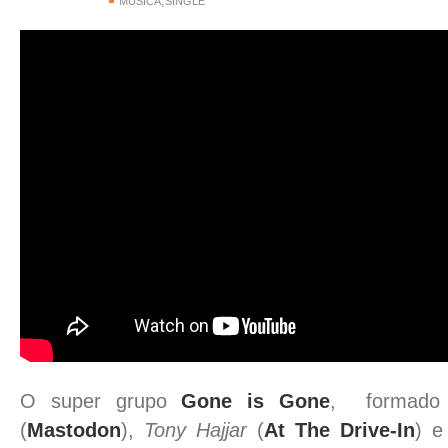
,
MÚSICA
SINGLE
O super grupo
Gone is Gone
, formado
(
Mastodon
),
Tony Hajjar
(
At The Drive-In
) 