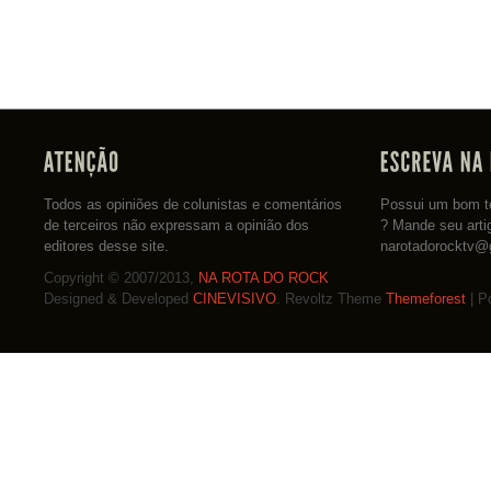
Todos as opiniões de colunistas e comentários
Possui um bom te
de terceiros não expressam a opinião dos
? Mande seu arti
editores desse site.
narotadorocktv@
Copyright © 2007/2013,
NA ROTA DO ROCK
Designed & Developed
CINEVISIVO
. Revoltz Theme
Themeforest
| P