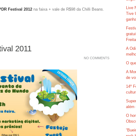
Live 
PDR Festival 2012
na faixa + vale de R$98 da Chilli Beans.
Tive 
ganha
Festi
gratu
Freit
tival 2011
A Odi
melho
NO COMMENTS
O que
A Mor
de vo
14º F
cultu
Super
além 
O hor
Obsc
“Buei
rock 