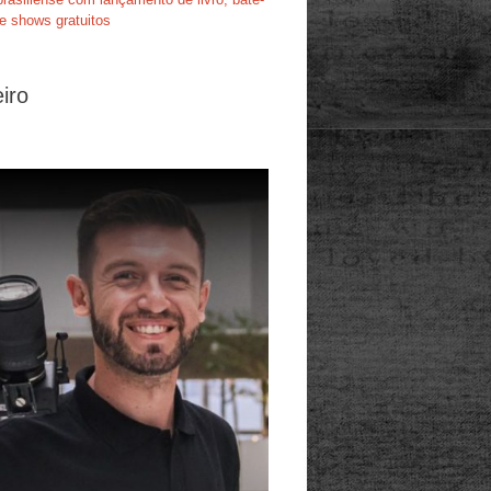
e shows gratuitos
iro