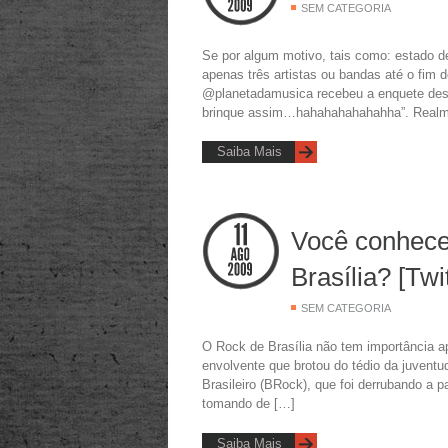
SEM CATEGORIA
Se por algum motivo, tais como: estado de 
apenas três artistas ou bandas até o fim 
@planetadamusica recebeu a enquete dest
brinque assim…hahahahahahahha”. Realme
Saiba Mais
Você conhece
Brasília? [Twit
SEM CATEGORIA
O Rock de Brasília não tem importância ap
envolvente que brotou do tédio da juventu
Brasileiro (BRock), que foi derrubando a p
tomando de […]
Saiba Mais