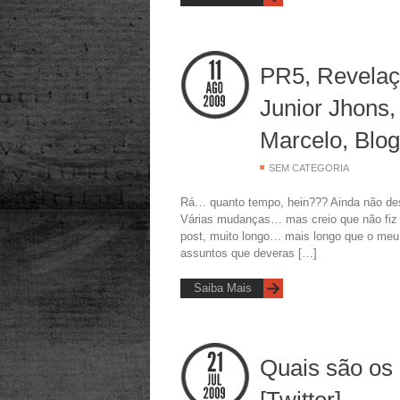
PR5, Revelaç
Junior Jhons,
Marcelo, Blo
SEM CATEGORIA
Rá… quanto tempo, hein??? Ainda não desi
Várias mudanças… mas creio que não fiz f
post, muito longo… mais longo que o me
assuntos que deveras […]
Saiba Mais
Quais são os 