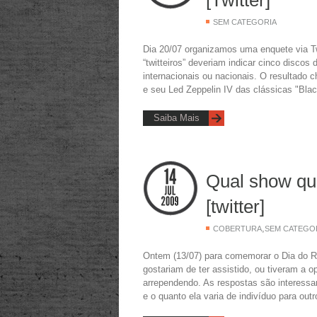
[Twitter]
SEM CATEGORIA
Dia 20/07 organizamos uma enquete via T
“twitteiros” deveriam indicar cinco discos
internacionais ou nacionais. O resultado
e seu Led Zeppelin IV das clássicas "Bla
Saiba Mais
Qual show que
[twitter]
,
COBERTURA
SEM CATEGO
Ontem (13/07) para comemorar o Dia do Ro
gostariam de ter assistido, ou tiveram a 
arrependendo. As respostas são interessan
e o quanto ela varia de indivíduo para outr