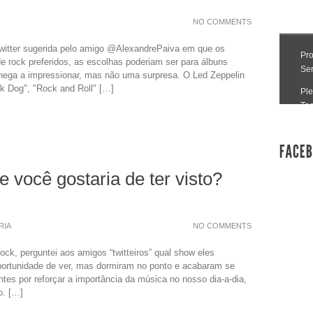
NO COMMENTS
witter sugerida pelo amigo @AlexandrePaiva em que os
 de rock preferidos, as escolhas poderiam ser para álbuns
 chega a impressionar, mas não uma surpresa. O Led Zeppelin
ck Dog", "Rock and Roll" […]
 você gostaria de ter visto?
RIA
NO COMMENTS
ck, perguntei aos amigos “twitteiros” qual show eles
oportunidade de ver, mas dormiram no ponto e acabaram se
tes por reforçar a importância da música no nosso dia-a-dia,
o. […]