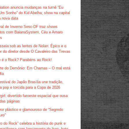
Nation anuncia mudanças na turnê “Eu
Um Sonho” do Kid Abelha; show na capital
 nova data
val de Inverno Sesc-DF traz shows
itos com BaianaSystem, Céu e Amaro
as
sseia sob as lentes de Nolan: Épico e o
r do diretor desde O Cavaleiro das Trevas
 é o Rock? Parabéns ao Rock!
te do Demônio: Em Chamas – O mal está
lta
estival do Japão Brasília une tradição,
ra pop e torcida para a Copa de 2026
girl: divertido faroeste espacial que ousa
das páginas
ror plástico e glamouroso de “Segredo
uro”
ro do Rock” celebra a história do punk e
brasiliense com lançamento de livro, bate-