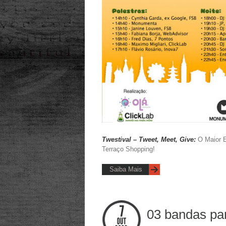
Twestival
– Tweet, Meet, Give:
O Maior E
Terraço Shopping!
Saiba Mais
03 bandas par