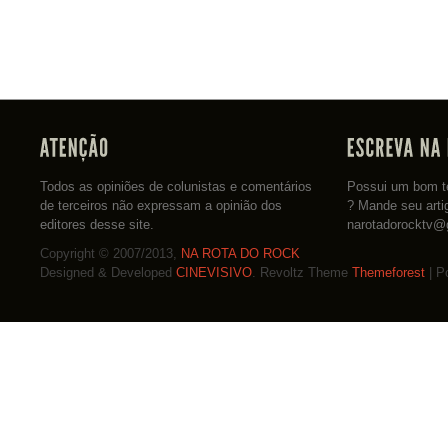
Todos as opiniões de colunistas e comentários
Possui um bom te
de terceiros não expressam a opinião dos
? Mande seu arti
editores desse site.
narotadorocktv@
Copyright © 2007/2013,
NA ROTA DO ROCK
Designed & Developed
CINEVISIVO
. Revoltz Theme
Themeforest
| P