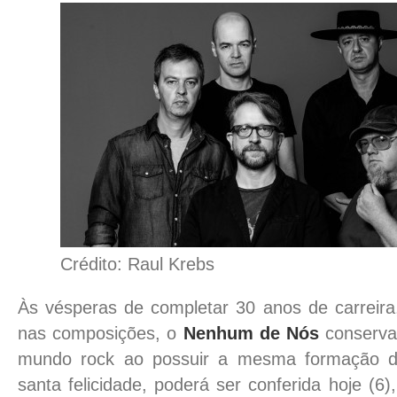
Crédito: Raul Krebs
Às vésperas de completar 30 anos de carreira
nas composições, o
Nenhum de Nós
conserva 
mundo rock ao possuir a mesma formação de
santa felicidade, poderá ser conferida hoje (6