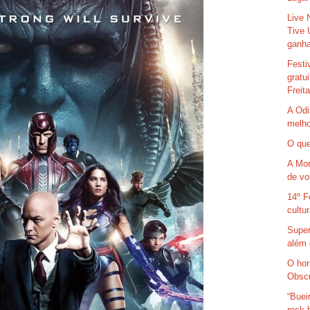
Live 
Tive 
ganha
Festi
gratu
Freit
A Odi
melho
O que
A Mor
de vo
14º F
cultu
Super
além 
O hor
Obsc
“Buei
rock 