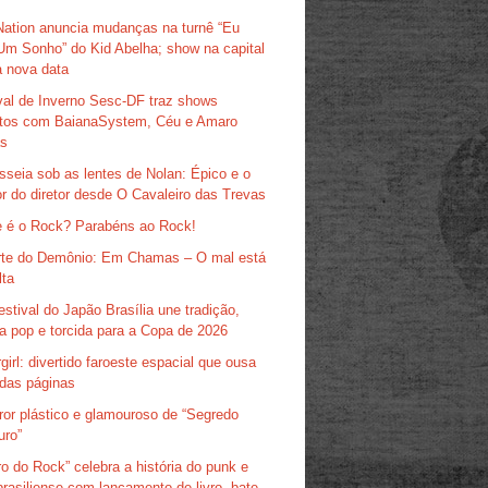
Nation anuncia mudanças na turnê “Eu
Um Sonho” do Kid Abelha; show na capital
 nova data
val de Inverno Sesc-DF traz shows
itos com BaianaSystem, Céu e Amaro
as
sseia sob as lentes de Nolan: Épico e o
r do diretor desde O Cavaleiro das Trevas
 é o Rock? Parabéns ao Rock!
te do Demônio: Em Chamas – O mal está
lta
estival do Japão Brasília une tradição,
ra pop e torcida para a Copa de 2026
girl: divertido faroeste espacial que ousa
das páginas
ror plástico e glamouroso de “Segredo
uro”
ro do Rock” celebra a história do punk e
brasiliense com lançamento de livro, bate-