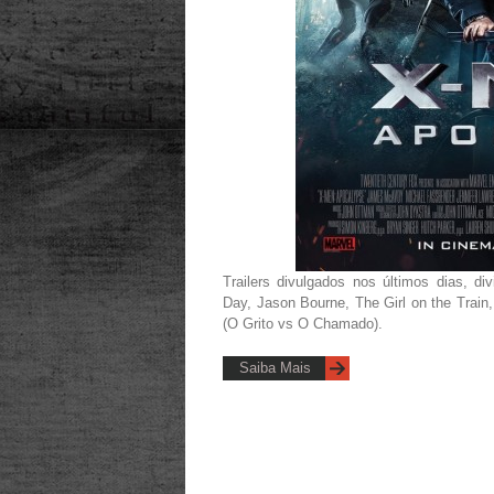
Trailers divulgados nos últimos dias, d
Day, Jason Bourne, The Girl on the Train
(O Grito vs O Chamado).
Saiba Mais