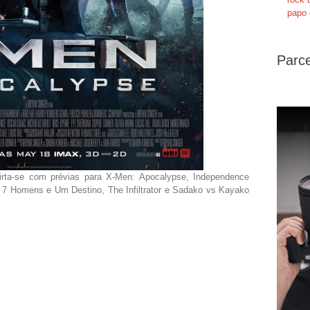
papo 
Parce
ivirta-se com prévias para X-Men: Apocalypse, Independence
, 7 Homens e Um Destino, The Infiltrator e Sadako vs Kayako