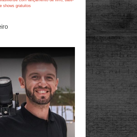
e shows gratuitos
iro