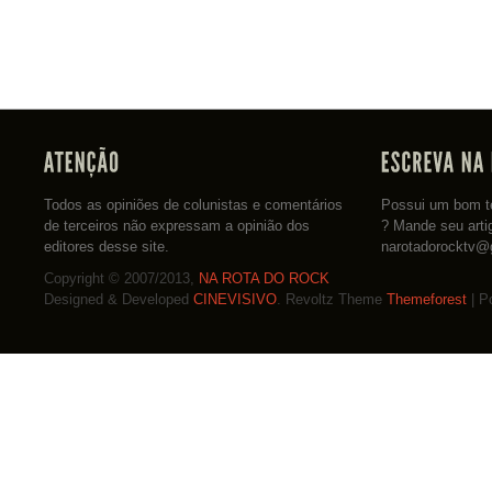
Todos as opiniões de colunistas e comentários
Possui um bom te
de terceiros não expressam a opinião dos
? Mande seu arti
editores desse site.
narotadorocktv@
Copyright © 2007/2013,
NA ROTA DO ROCK
Designed & Developed
CINEVISIVO
. Revoltz Theme
Themeforest
| P