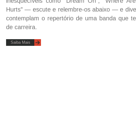
inesquecíveis como “Dream On”, “Where Ar
Hurts”
— escute e relembre-os abaixo —
e dive
contemplam o repertório de uma banda que t
de carreira.
Saiba Mais