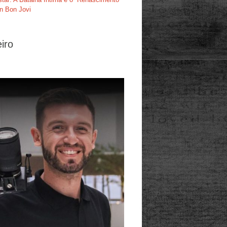
n Bon Jovi
iro