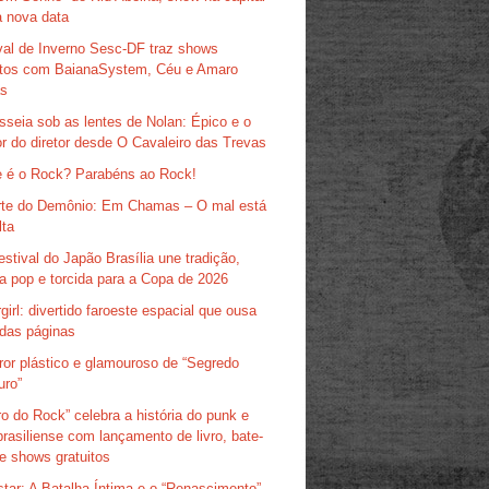
 nova data
val de Inverno Sesc-DF traz shows
itos com BaianaSystem, Céu e Amaro
as
sseia sob as lentes de Nolan: Épico e o
r do diretor desde O Cavaleiro das Trevas
 é o Rock? Parabéns ao Rock!
te do Demônio: Em Chamas – O mal está
lta
estival do Japão Brasília une tradição,
ra pop e torcida para a Copa de 2026
girl: divertido faroeste espacial que ousa
das páginas
ror plástico e glamouroso de “Segredo
uro”
ro do Rock” celebra a história do punk e
brasiliense com lançamento de livro, bate-
e shows gratuitos
tar: A Batalha Íntima e o “Renascimento”