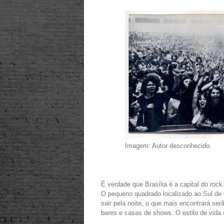
Imagem: Autor desconhecido.
É verdade que Brasília é a capital do rock.
O pequeno quadrado localizado ao Sul de 
sair pela noite, o que mais encontrará se
bares e casas de shows. O estilo de vida 