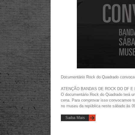
Documentário Rock do Quadrado convoca
ATENÇÃO BANDAS DE ROCK DO DF E
O documentário Rock do Quadrado terá um
cena. Para comprovar isso convocamos t
no museu da república neste sábado às 0
Saiba Mais