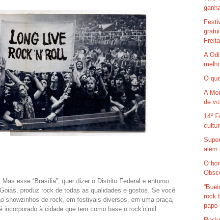
ganha
Festi
gratu
Freit
A Odi
melho
O que
A Mor
de vo
14º F
cultu
Super
além 
O hor
Obsc
 Mas esse “Brasília”, quer dizer o Distrito Federal e entorno.
“Buei
Goiás, produz rock de todas as qualidades e gostos. Se você
rock 
rão showzinhos de rock, em festivais diversos, em uma praça,
papo 
é incorporado à cidade que tem como base o rock’n’roll.
Rocks