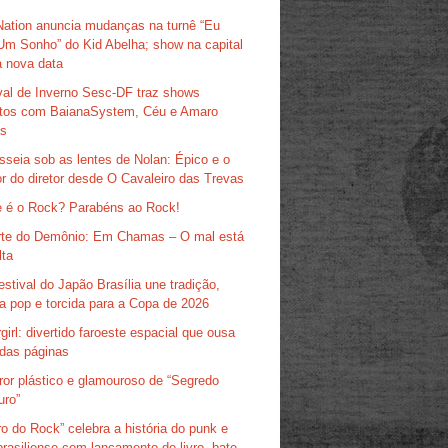
Nation anuncia mudanças na turnê “Eu
Um Sonho” do Kid Abelha; show na capital
 nova data
val de Inverno Sesc-DF traz shows
itos com BaianaSystem, Céu e Amaro
as
sseia sob as lentes de Nolan: Épico e o
r do diretor desde O Cavaleiro das Trevas
 é o Rock? Parabéns ao Rock!
te do Demônio: Em Chamas – O mal está
lta
estival do Japão Brasília une tradição,
ra pop e torcida para a Copa de 2026
girl: divertido faroeste espacial que ousa
das páginas
ror plástico e glamouroso de “Segredo
uro”
ro do Rock” celebra a história do punk e
brasiliense com lançamento de livro, bate-