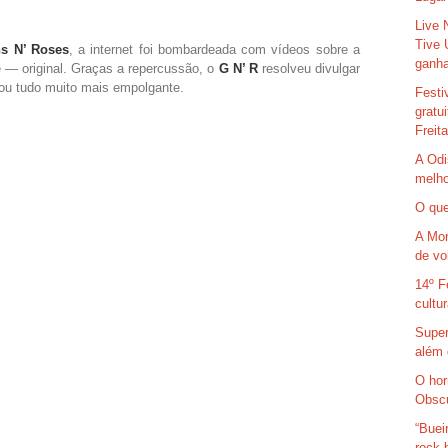
Live 
Tive 
s N’ Roses
, a internet foi bombardeada com vídeos sobre a
ganha
— original. Graças a repercussão, o
G N’ R
resolveu divulgar
nou tudo muito mais empolgante.
Festi
gratu
Freit
A Odi
melho
O que
A Mor
de vo
14º F
cultu
Super
além 
O hor
Obsc
“Buei
rock 