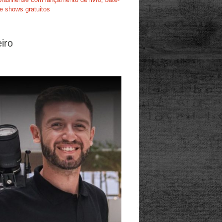
e shows gratuitos
iro