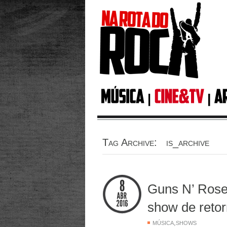
Tag Archive: is_archive
Guns N’ Roses
show de reto
,
MÚSICA
SHOWS