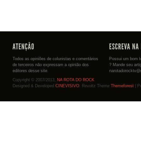
Todos as opiniões de colunistas e comentários
Possui um bom te
de terceiros não expressam a opinião dos
? Mande seu arti
editores desse site.
narotadorocktv@
Copyright © 2007/2013,
NA ROTA DO ROCK
Designed & Developed
CINEVISIVO
. Revoltz Theme
Themeforest
| P