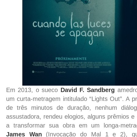
Em 2013, o sueco
David F. Sandberg
amedro
um curta-metragem intitulado “Lights Out”. A
de três minutos de duração, nenhum diálo
assustadora, rendeu elogios, alguns prêmios e 
a transformar sua obra em um longa-metra
James Wan
(Invocação do Mal 1 e 2), q