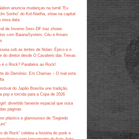
Nation anuncia mudanças na turnê “Eu
Um Sonho” do Kid Abelha; show na capital
 nova data
val de Inverno Sesc-DF traz shows
itos com BaianaSystem, Céu e Amaro
as
sseia sob as lentes de Nolan: Épico e o
r do diretor desde O Cavaleiro das Trevas
 é o Rock? Parabéns ao Rock!
te do Demônio: Em Chamas – O mal está
lta
estival do Japão Brasília une tradição,
ra pop e torcida para a Copa de 2026
girl: divertido faroeste espacial que ousa
das páginas
ror plástico e glamouroso de “Segredo
uro”
ro do Rock” celebra a história do punk e
brasiliense com lançamento de livro, bate-