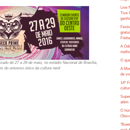
Live 
Tive 
ganha
Festi
gratu
Freit
A Odi
melho
O que
zado de 27 a 29 de maio, no estádio Nacional de Brasília,
s do universo único da cultura nerd
A Mor
de vo
14º F
cultu
Super
além 
O hor
Obsc
“Buei
rock 