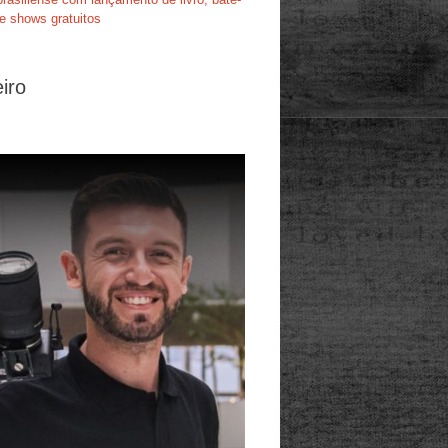
e shows gratuitos
iro