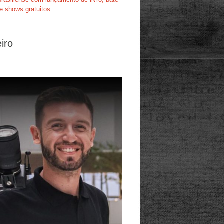
e shows gratuitos
iro