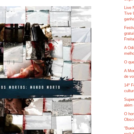
Live 
Tive 
ganha
Festi
gratu
Freit
A Odi
melho
O que
A Mor
de vo
14º F
cultu
Super
além 
O hor
Obsc
“Buei
rock 