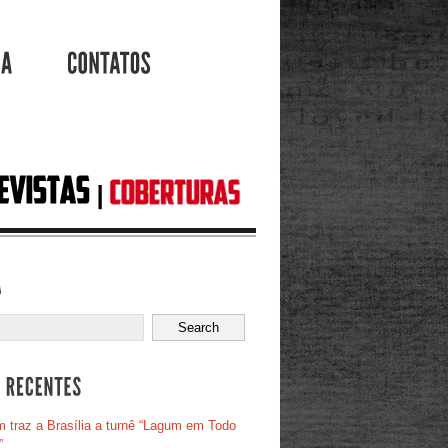
AGENDA
CONTATOS
 traz a Brasília a turnê “Lagum em Todo
”