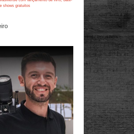
e shows gratuitos
iro