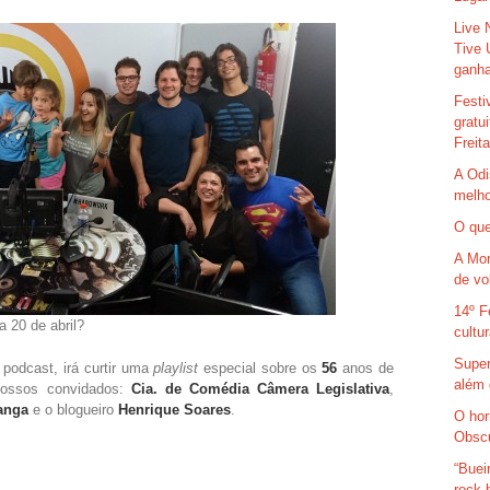
Live 
Tive 
ganha
Festi
gratu
Freit
A Odi
melho
O que
A Mor
de vo
14º F
a 20 de abril?
cultu
Super
 podcast, irá curtir uma
playlist
especial sobre os
56
anos de
além 
nossos convidados:
Cia. de Comédia Câmera Legislativa
,
anga
e o blogueiro
Henrique Soares
.
O hor
Obsc
“Buei
rock 