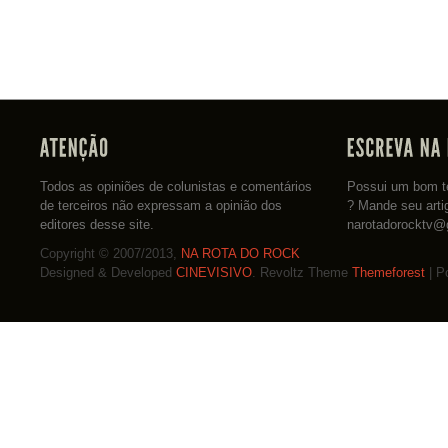
Todos as opiniões de colunistas e comentários
Possui um bom te
de terceiros não expressam a opinião dos
? Mande seu arti
editores desse site.
narotadorocktv@
Copyright © 2007/2013,
NA ROTA DO ROCK
Designed & Developed
CINEVISIVO
. Revoltz Theme
Themeforest
| P