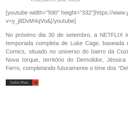
,
,
LANÇAMENTO
SÉRIE
TRAILER
[youtube width=”590″ height=”332″]https://www
v=y_j8DvM4qVo&[/youtube]
No próximo dia 30 de setembro, a NETFLIX irá
temporada completa de Luke Cage, baseada no
Comics, situado no universo do bairro da Coz
Nova Iorque, território do Demolidor, Jéssi
Ferro, completando futuramente o time dos “De
Saiba Mais