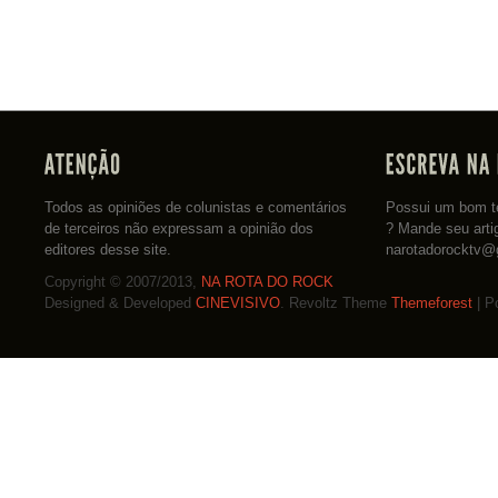
Todos as opiniões de colunistas e comentários
Possui um bom te
de terceiros não expressam a opinião dos
? Mande seu arti
editores desse site.
narotadorocktv@
Copyright © 2007/2013,
NA ROTA DO ROCK
Designed & Developed
CINEVISIVO
. Revoltz Theme
Themeforest
| P