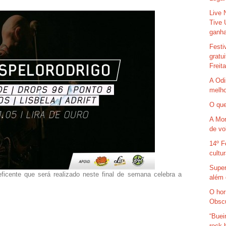
Live 
Tive 
ganha
Festi
gratu
Freit
A Odi
melho
O que
A Mor
de vo
14º F
cultu
Super
ente que será realizado neste final de semana celebra a
além 
O hor
Obsc
“Buei
rock 