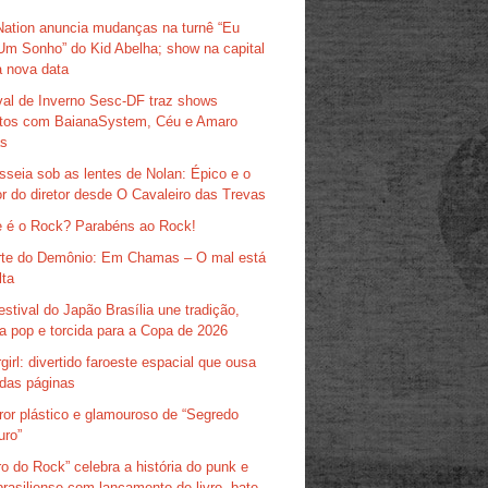
Nation anuncia mudanças na turnê “Eu
Um Sonho” do Kid Abelha; show na capital
 nova data
val de Inverno Sesc-DF traz shows
itos com BaianaSystem, Céu e Amaro
as
sseia sob as lentes de Nolan: Épico e o
r do diretor desde O Cavaleiro das Trevas
 é o Rock? Parabéns ao Rock!
te do Demônio: Em Chamas – O mal está
lta
estival do Japão Brasília une tradição,
ra pop e torcida para a Copa de 2026
girl: divertido faroeste espacial que ousa
das páginas
ror plástico e glamouroso de “Segredo
uro”
ro do Rock” celebra a história do punk e
brasiliense com lançamento de livro, bate-