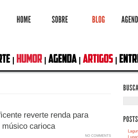
HOME
SOBRE
BLOG
ficente reverte renda para
 músico carioca
Lagum
NO COMMENTS
Lugar