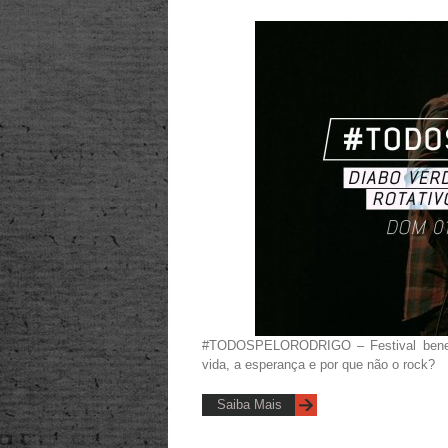
#TODOSPELORODRIGO – Festival benefic
vida, a esperança e por que não o rock?
Saiba Mais