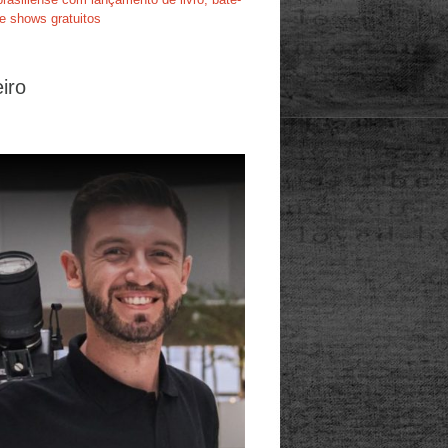
e shows gratuitos
iro