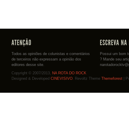
Todos as opiniões de colunistas e comentários
Possui um bom te
de terceiros não expressam a opinião dos
? Mande seu arti
editores desse site.
narotadorocktv@
Copyright © 2007/2013,
NA ROTA DO ROCK
Designed & Developed
CINEVISIVO
. Revoltz Theme
Themeforest
| P