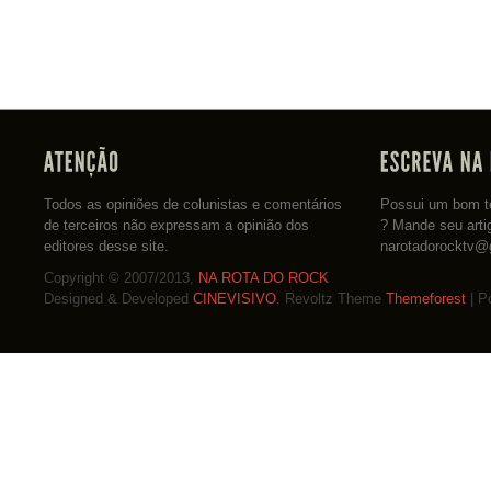
Todos as opiniões de colunistas e comentários
Possui um bom te
de terceiros não expressam a opinião dos
? Mande seu arti
editores desse site.
narotadorocktv@
Copyright © 2007/2013,
NA ROTA DO ROCK
Designed & Developed
CINEVISIVO
. Revoltz Theme
Themeforest
| P