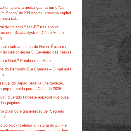
Nation anuncia mudanças na turnê “Eu
Um Sonho” do Kid Abelha; show na capital
 nova data
val de Inverno Sesc-DF traz shows
itos com BaianaSystem, Céu e Amaro
as
sseia sob as lentes de Nolan: Épico e o
r do diretor desde O Cavaleiro das Trevas
 é o Rock? Parabéns ao Rock!
te do Demônio: Em Chamas – O mal está
lta
estival do Japão Brasília une tradição,
ra pop e torcida para a Copa de 2026
girl: divertido faroeste espacial que ousa
das páginas
ror plástico e glamouroso de “Segredo
uro”
ro do Rock” celebra a história do punk e
brasiliense com lançamento de livro, bate-