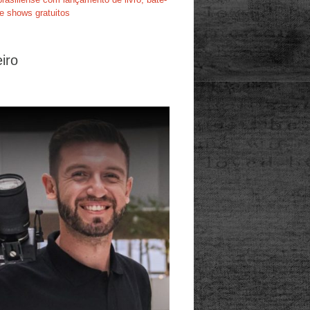
e shows gratuitos
iro