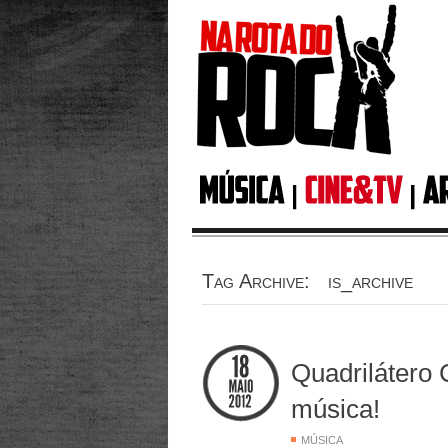
Tag Archive: is_archive
Quadrilátero C
música!
MÚSICA