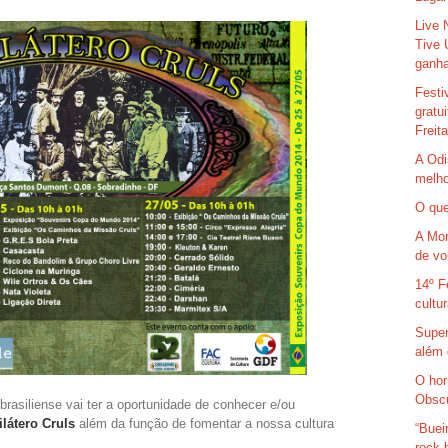
Live 
Tive 
ganha
Festi
gratu
Freit
A Odi
melho
O que
A Mor
de vo
14º F
cultu
Super
além 
O hor
Obsc
brasiliense vai ter a oportunidade de conhecer e/ou
látero Cruls
além da função de fomentar a nossa cultura
“Buei
rock 