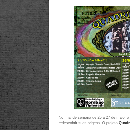
No final de semana de 25 a 27 de maio, o 
redescobrir suas origens. O projeto
Quadri