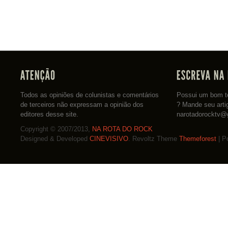
Todos as opiniões de colunistas e comentários
Possui um bom te
de terceiros não expressam a opinião dos
? Mande seu arti
editores desse site.
narotadorocktv@
Copyright © 2007/2013,
NA ROTA DO ROCK
Designed & Developed
CINEVISIVO
. Revoltz Theme
Themeforest
| P