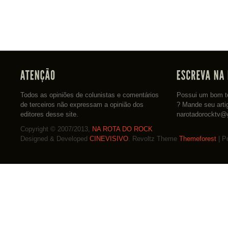
Todos as opiniões de colunistas e comentários
Possui um bom te
de terceiros não expressam a opinião dos
? Mande seu arti
editores desse site.
narotadorocktv@
Copyright © 2007/2013,
NA ROTA DO ROCK
Designed & Developed
CINEVISIVO
. Revoltz Theme
Themeforest
| P