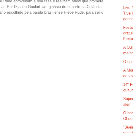
ebe Rude aproveitam a boa fase e realizam show que promete
onal. Por Dijanira Goulart Um ginásio de esporte na Celândia,
Live 
nário escolhido pela banda brasiliense Plebe Rude, para ser o
Tive 
ganha
Festi
gratu
Freit
A Odi
melho
O que
A Mor
de vo
14º F
cultu
Super
além 
O hor
Obsc
“Buei
rock 