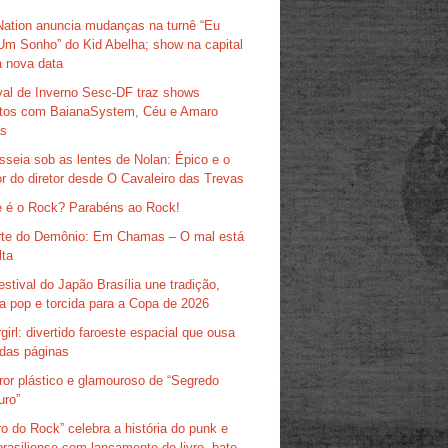
Nation anuncia mudanças na turnê “Eu
Um Sonho” do Kid Abelha; show na capital
 nova data
val de Inverno Sesc-DF traz shows
itos com BaianaSystem, Céu e Amaro
as
sseia sob as lentes de Nolan: Épico e o
r do diretor desde O Cavaleiro das Trevas
 é o Rock? Parabéns ao Rock!
te do Demônio: Em Chamas – O mal está
lta
estival do Japão Brasília une tradição,
ra pop e torcida para a Copa de 2026
girl: divertido faroeste espacial que ousa
das páginas
ror plástico e glamouroso de “Segredo
uro”
ro do Rock” celebra a história do punk e
brasiliense com lançamento de livro, bate-