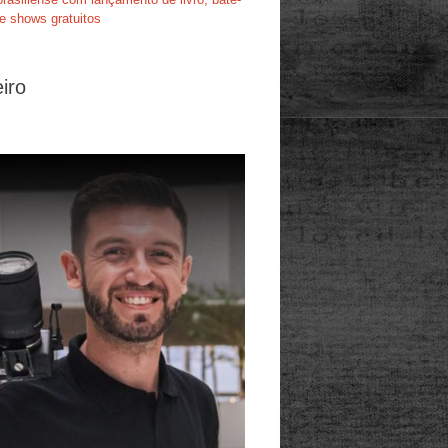
e shows gratuitos
iro