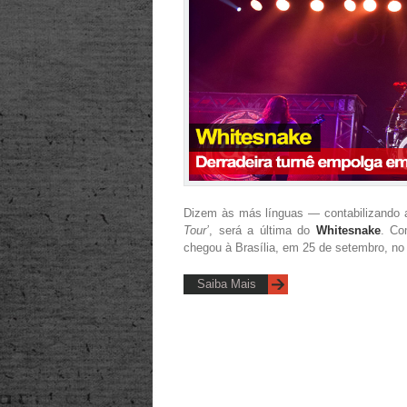
Dizem às más línguas — contabilizando a 
Tour’
, será a última do
Whitesnake
. Co
chegou à Brasília, em 25 de setembro, no
Saiba Mais