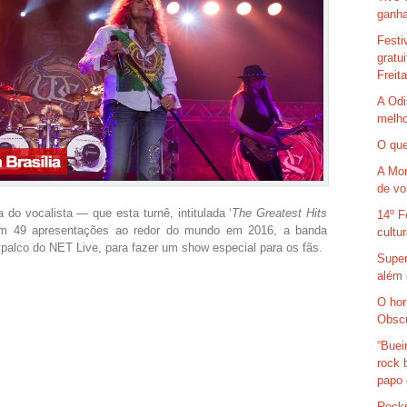
ganha
Festi
gratu
Freit
A Odi
melho
O que
A Mor
de vo
do vocalista — que esta turnê, intitulada ‘
The Greatest Hits
14º F
m 49 apresentações ao redor do mundo em 2016, a banda
cultu
 palco do NET Live, para fazer um show especial para os fãs.
Super
além 
O hor
Obsc
“Buei
rock 
papo 
Rocks