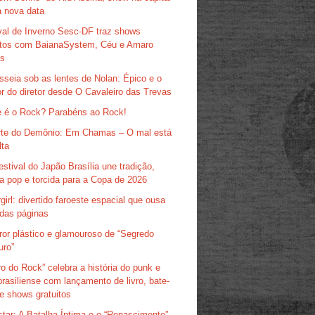
 nova data
val de Inverno Sesc-DF traz shows
itos com BaianaSystem, Céu e Amaro
as
sseia sob as lentes de Nolan: Épico e o
r do diretor desde O Cavaleiro das Trevas
 é o Rock? Parabéns ao Rock!
te do Demônio: Em Chamas – O mal está
lta
estival do Japão Brasília une tradição,
ra pop e torcida para a Copa de 2026
girl: divertido faroeste espacial que ousa
das páginas
ror plástico e glamouroso de “Segredo
uro”
ro do Rock” celebra a história do punk e
brasiliense com lançamento de livro, bate-
e shows gratuitos
tar: A Batalha Íntima e o “Renascimento”