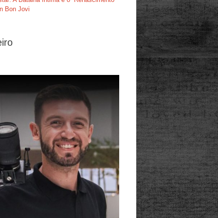
n Bon Jovi
iro