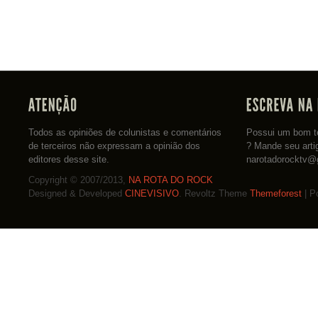
Todos as opiniões de colunistas e comentários
Possui um bom te
de terceiros não expressam a opinião dos
? Mande seu arti
editores desse site.
narotadorocktv@
Copyright © 2007/2013,
NA ROTA DO ROCK
Designed & Developed
CINEVISIVO
. Revoltz Theme
Themeforest
| P