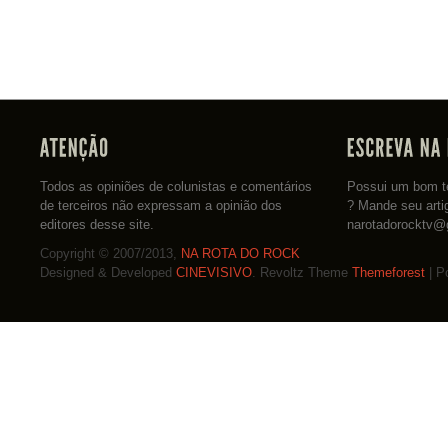
Todos as opiniões de colunistas e comentários
Possui um bom te
de terceiros não expressam a opinião dos
? Mande seu arti
editores desse site.
narotadorocktv@
Copyright © 2007/2013,
NA ROTA DO ROCK
Designed & Developed
CINEVISIVO
. Revoltz Theme
Themeforest
| P