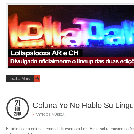
Saiba Mais
Coluna Yo No Hablo Su Lingua
,
ARTIGOS
MÚSICA
Estréia hoje a coluna semanal da escritora Laís Eiras sobre música na A