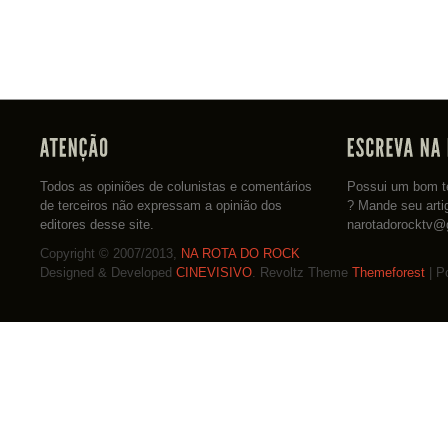
Todos as opiniões de colunistas e comentários
Possui um bom te
de terceiros não expressam a opinião dos
? Mande seu arti
editores desse site.
narotadorocktv@
Copyright © 2007/2013,
NA ROTA DO ROCK
Designed & Developed
CINEVISIVO
. Revoltz Theme
Themeforest
| P