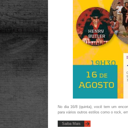
No dia 16/8 (quinta), você tem um encon
para vários outros estilos como o rock, 
Saiba Mais