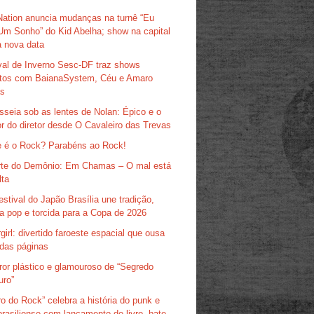
Nation anuncia mudanças na turnê “Eu
Um Sonho” do Kid Abelha; show na capital
 nova data
val de Inverno Sesc-DF traz shows
itos com BaianaSystem, Céu e Amaro
as
sseia sob as lentes de Nolan: Épico e o
r do diretor desde O Cavaleiro das Trevas
 é o Rock? Parabéns ao Rock!
te do Demônio: Em Chamas – O mal está
lta
estival do Japão Brasília une tradição,
ra pop e torcida para a Copa de 2026
girl: divertido faroeste espacial que ousa
das páginas
ror plástico e glamouroso de “Segredo
uro”
ro do Rock” celebra a história do punk e
brasiliense com lançamento de livro, bate-