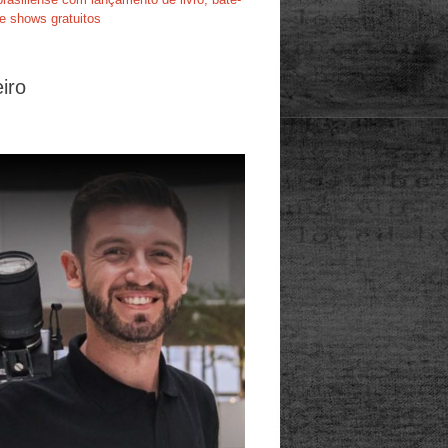
e shows gratuitos
iro