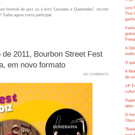
Live 
 um festival de jazz ou o livro “Levadas e Quebradas”, escrito
Tive 
l? Saiba agora como participar.
ganha
Festi
gratu
Freit
A Odi
 de 2011, Bourbon Street Fest
melho
O que
lia, em novo formato
A Mor
NO COMMENTS
de vo
14º F
cultu
Super
além 
O hor
Obsc
“Buei
rock 