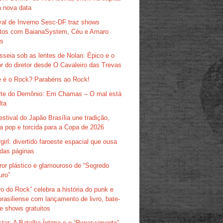
 nova data
val de Inverno Sesc-DF traz shows
itos com BaianaSystem, Céu e Amaro
as
sseia sob as lentes de Nolan: Épico e o
r do diretor desde O Cavaleiro das Trevas
 é o Rock? Parabéns ao Rock!
te do Demônio: Em Chamas – O mal está
lta
estival do Japão Brasília une tradição,
ra pop e torcida para a Copa de 2026
girl: divertido faroeste espacial que ousa
das páginas
ror plástico e glamouroso de “Segredo
uro”
ro do Rock” celebra a história do punk e
brasiliense com lançamento de livro, bate-
e shows gratuitos
tar: A Batalha Íntima e o “Renascimento”