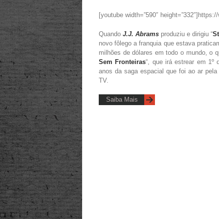
[youtube width=”590″ height=”332″]http
Quando
J.J. Abrams
produziu e dirigiu “
St
novo fôlego a franquia que estava pratica
milhões de dólares em todo o mundo, o q
Sem Fronteiras
“, que irá estrear em 1º
anos da saga espacial que foi ao ar pel
TV.
Saiba Mais