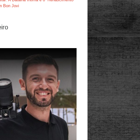
n Bon Jovi
iro