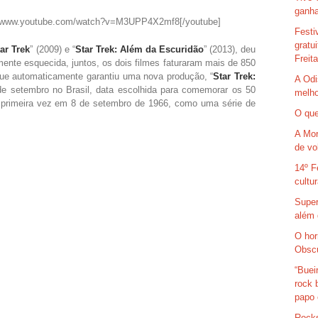
ganha
s://www.youtube.com/watch?v=M3UPP4X2mf8[/youtube]
Festi
gratu
ar Trek
” (2009) e “
Star Trek: Além da Escuridão
” (2013), deu
Freit
mente esquecida, juntos, os dois filmes faturaram mais de 850
ue automaticamente garantiu uma nova produção, “
Star Trek:
A Odi
 de setembro no Brasil, data escolhida para comemorar os 50
melho
a primeira vez em 8 de setembro de 1966, como uma série de
O que
A Mor
de vo
14º F
cultu
Super
além 
O hor
Obsc
“Buei
rock 
papo 
Rocks