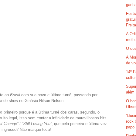
ganha
Festi
gratu
Freit
A Odi
melho
O que
A Mor
de vo
14º F
cultu
Super
além 
ta ao
Brasil
com sua nova e última turnê, passando por
ande show no Ginásio Nilson Nelson.
O hor
Obsc
 primeiro porque é a última turnê dos caras, segundo, o
“Buei
uito legal, isso sem contar a infinidade de maravilhosos hits
rock 
f Change” I “Still Loving You”
, que pela primeira e última vez
papo 
u ingresso? Não marque toca!
Rocks