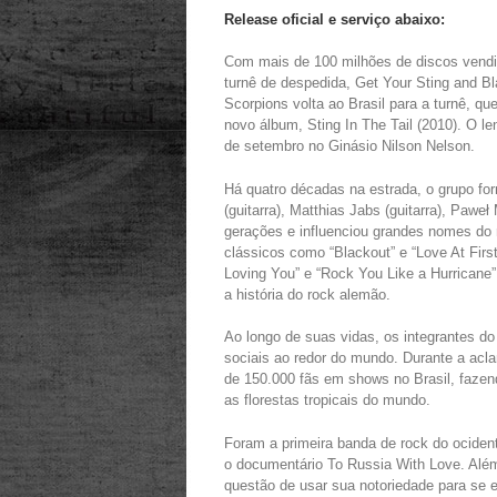
Release oficial e serviço abaixo:
Com mais de 100 milhões de discos vendi
turnê de despedida, Get Your Sting and B
Scorpions volta ao Brasil para a turnê, q
novo álbum, Sting In The Tail (2010). O l
de setembro no Ginásio Nilson Nelson.
Há quatro décadas na estrada, o grupo fo
(guitarra), Matthias Jabs (guitarra), Pawe
gerações e influenciou grandes nomes do 
clássicos como “Blackout” e “Love At First 
Loving You” e “Rock You Like a Hurricane
a história do rock alemão.
Ao longo de suas vidas, os integrantes d
sociais ao redor do mundo. Durante a ac
de 150.000 fãs em shows no Brasil, faz
as florestas tropicais do mundo.
Foram a primeira banda de rock do ocident
o documentário To Russia With Love. Além
questão de usar sua notoriedade para se