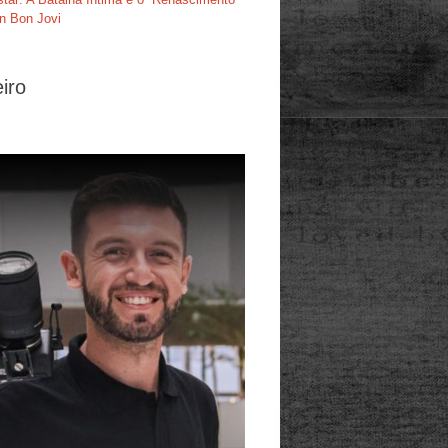
n Bon Jovi
iro