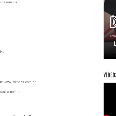
o da música.
da)
ite
www.livepass.com.br
asilia.com.br