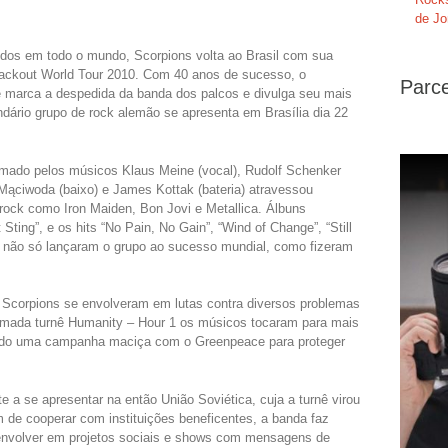
de Jo
dos em todo o mundo, Scorpions volta ao Brasil com sua
lackout World Tour 2010. Com 40 anos de sucesso, o
Parce
ue marca a despedida da banda dos palcos e divulga seu mais
endário grupo de rock alemão se apresenta em Brasília dia 22
rmado pelos músicos Klaus Meine (vocal), Rudolf Schenker
ł Mąciwoda (baixo) e James Kottak (bateria) atravessou
rock como Iron Maiden, Bon Jovi e Metallica. Álbuns
Sting”, e os hits “No Pain, No Gain”, “Wind of Change”, “Still
” não só lançaram o grupo ao sucesso mundial, como fizeram
o Scorpions se envolveram em lutas contra diversos problemas
lamada turnê Humanity – Hour 1 os músicos tocaram para mais
endo uma campanha maciça com o Greenpeace para proteger
e a se apresentar na então União Soviética, cuja a turnê virou
 de cooperar com instituições beneficentes, a banda faz
 envolver em projetos sociais e shows com mensagens de