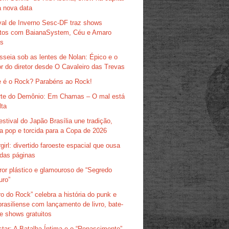
 nova data
val de Inverno Sesc-DF traz shows
itos com BaianaSystem, Céu e Amaro
as
sseia sob as lentes de Nolan: Épico e o
r do diretor desde O Cavaleiro das Trevas
 é o Rock? Parabéns ao Rock!
te do Demônio: Em Chamas – O mal está
lta
estival do Japão Brasília une tradição,
ra pop e torcida para a Copa de 2026
girl: divertido faroeste espacial que ousa
das páginas
ror plástico e glamouroso de “Segredo
uro”
ro do Rock” celebra a história do punk e
brasiliense com lançamento de livro, bate-
e shows gratuitos
tar: A Batalha Íntima e o “Renascimento”