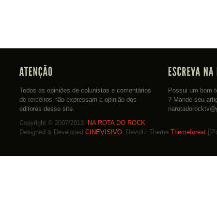
Todos as opiniões de colunistas e comentários
Possui um bom te
de terceiros não expressam a opinião dos
? Mande seu arti
editores desse site.
narotadorocktv@
Copyright © 2007/2013,
NA ROTA DO ROCK
Designed & Developed
CINEVISIVO
. Revoltz Theme
Themeforest
| P