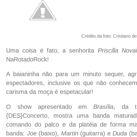
Crédito da foto: Cristiano d
Uma coisa é fato, a senhorita
Priscilla Nov
NaRotadoRock!
A baianinha não para um minuto sequer, ag
espectadores, inclusive os que não conhecem
carisma da moça é espetacular!
O show apresentado em
Brasília
, da t
{DES}Concerto, mostra uma banda matura
comando do palco e da platéia de forma mag
banda:
Joe
(baixo),
Martin
(guitarra) e
Duda
(ba