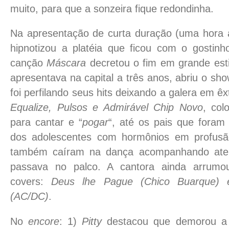
muito, para que a sonzeira fique redondinha.
Na apresentação de curta duração (uma hora a
hipnotizou a platéia que ficou com o gostin
canção
Máscara
decretou o fim em grande est
apresentava na capital a três anos, abriu o s
foi perfilando seus hits deixando a galera em 
Equalize, Pulsos e Admirável Chip Novo
, co
para cantar e “
pogar
“, até os pais que foram
dos adolescentes com hormônios em profusão
também caíram na dança acompanhando ate
passava no palco. A cantora ainda arrumo
covers:
Deus lhe Pague (Chico Buarque) 
(AC/DC)
.
No
encore
: 1)
Pitty
destacou que demorou a v