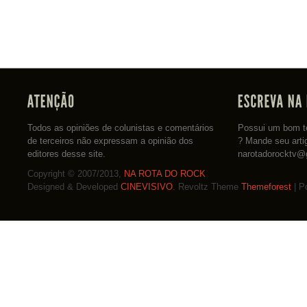
Todos as opiniões de colunistas e comentários
Possui um bom te
de terceiros não expressam a opinião dos
? Mande seu arti
editores desse site.
narotadorocktv@
Copyright © 2007/2013,
NA ROTA DO ROCK
Designed & Developed
CINEVISIVO
. Revoltz Theme
Themeforest
| P