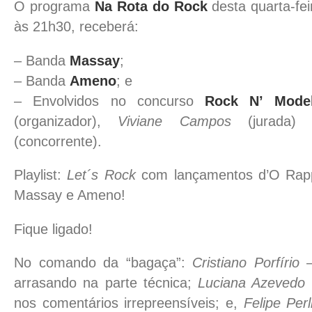
O programa
Na Rota do Rock
desta quarta-fei
às 21h30, receberá:
– Banda
Massay
;
– Banda
Ameno
; e
– Envolvidos no concurso
Rock N’ Mode
(organizador),
Viviane Campos
(jurada
(concorrente).
Playlist:
Let´s Rock
com lançamentos d’O Rap
Massay e Ameno!
Fique ligado!
No comando da “bagaça”:
Cristiano Porfírio
–
arrasando na parte técnica;
Luciana Azevedo
nos comentários irrepreensíveis; e,
Felipe Perl