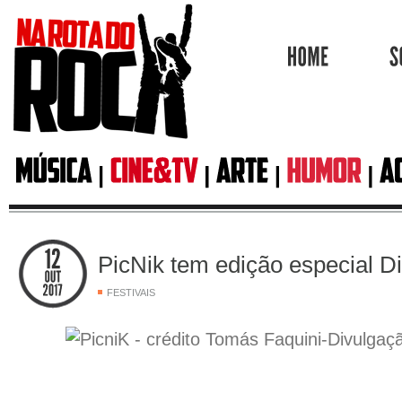
HOME
PicNik tem edição especial D
FESTIVAIS