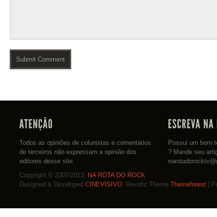
Todos as opiniões de colunistas e comentários
Possui um bom te
de terceiros não expressam a opinião dos
? Mande seu arti
editores desse site.
narotadorocktv@
Copyright © 2007/2013,
NA ROTA DO ROCK
Designed & Developed
CINEVISIVO
. Revoltz Theme
Themeforest
| P