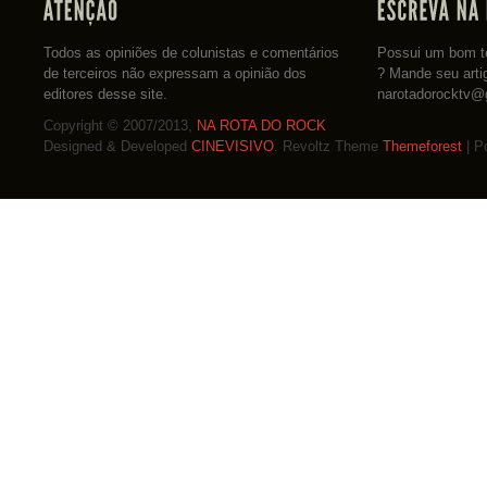
Todos as opiniões de colunistas e comentários
Possui um bom te
de terceiros não expressam a opinião dos
? Mande seu arti
editores desse site.
narotadorocktv@
Copyright © 2007/2013,
NA ROTA DO ROCK
Designed & Developed
CINEVISIVO
. Revoltz Theme
Themeforest
| P