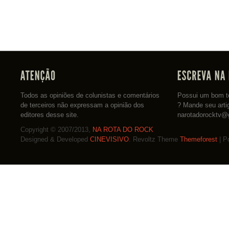
Todos as opiniões de colunistas e comentários
Possui um bom te
de terceiros não expressam a opinião dos
? Mande seu arti
editores desse site.
narotadorocktv@
Copyright © 2007/2013,
NA ROTA DO ROCK
Designed & Developed
CINEVISIVO
. Revoltz Theme
Themeforest
| P