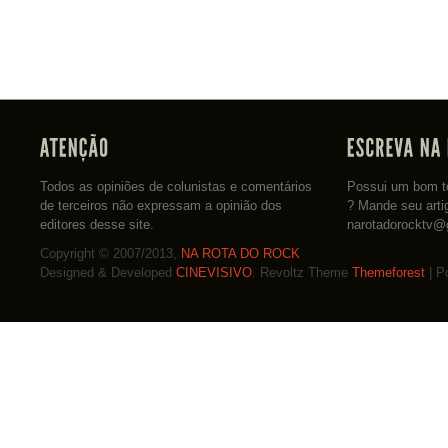
Todos as opiniões de colunistas e comentários
Possui um bom te
de terceiros não expressam a opinião dos
? Mande seu arti
editores desse site.
narotadorocktv@
Copyright © 2007/2013,
NA ROTA DO ROCK
Designed & Developed
CINEVISIVO
. Revoltz Theme
Themeforest
| P