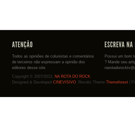
Todos as opiniões de colunistas e comentários
Possui um bom te
de terceiros não expressam a opinião dos
? Mande seu arti
editores desse site.
narotadorocktv@
Copyright © 2007/2013,
NA ROTA DO ROCK
Designed & Developed
CINEVISIVO
. Revoltz Theme
Themeforest
| P