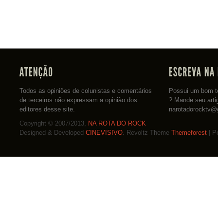
Todos as opiniões de colunistas e comentários
Possui um bom te
de terceiros não expressam a opinião dos
? Mande seu arti
editores desse site.
narotadorocktv@
Copyright © 2007/2013,
NA ROTA DO ROCK
Designed & Developed
CINEVISIVO
. Revoltz Theme
Themeforest
| P