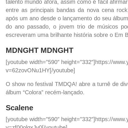
talento mundo afora, assim como é fácil afirma
entre as principais bandas da nova cena rock 
após um ano desde o lançamento do seu álbum d
do ano passado, o jovem trio de músicos pod
escreveram uma brilhante história sobre o Em 
MDNGHT MDNGHT
[youtube width=”590″ height=”332″]https://www
v=62zovONu1HY[/youtube]
O show no festival TMDQA! abre a turnê de div
álbum “Colora” recém-lançado.
Scalene
[youtube width=”590″ height=”332″]https://www
v=zf00olqxJv0[/youtube]