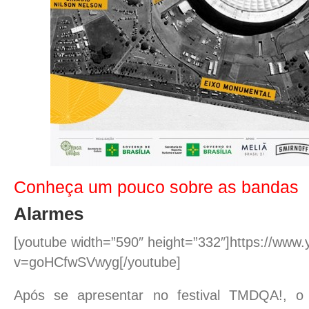
Conheça um pouco sobre as bandas
Alarmes
[youtube width=”590″ height=”332″]https://www
v=goHCfwSVwyg[/youtube]
Após se apresentar no festival TMDQA!, o