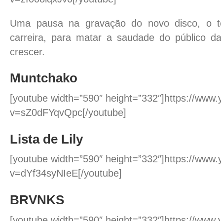
Uma pausa na gravação do novo disco, o ter
carreira, para matar a saudade do público d
crescer.
Muntchako
[youtube width=”590″ height=”332″]https://www
v=sZ0dFYqvQpc[/youtube]
Lista de Lily
[youtube width=”590″ height=”332″]https://www
v=dYf34syNIeE[/youtube]
BRVNKS
[youtube width=”590″ height=”332″]https://www