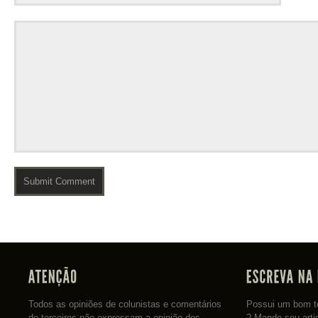
Todos as opiniões de colunistas e comentários
Possui um bom te
de terceiros não expressam a opinião dos
? Mande seu arti