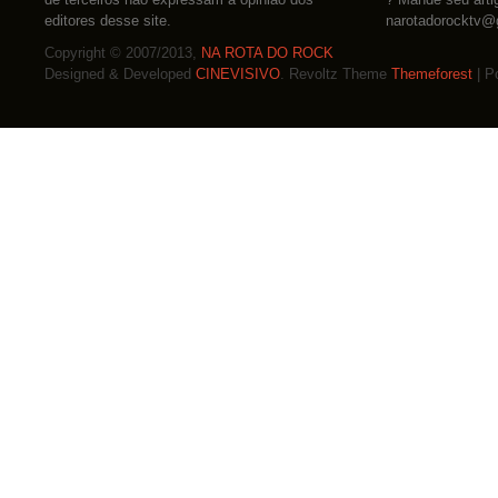
editores desse site.
narotadorocktv@
Copyright © 2007/2013,
NA ROTA DO ROCK
Designed & Developed
CINEVISIVO
. Revoltz Theme
Themeforest
| P