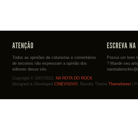
Todos as opiniões de colunistas e comentários
Possui um bom te
de terceiros não expressam a opinião dos
? Mande seu arti
editores desse site.
narotadorocktv@
Copyright © 2007/2013,
NA ROTA DO ROCK
Designed & Developed
CINEVISIVO
. Revoltz Theme
Themeforest
| P