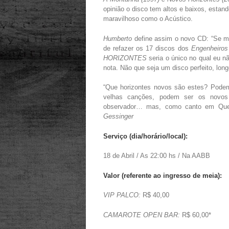
opinião o disco tem altos e baixos, estand
maravilhoso como o Acústico.
Humberto
define assim o novo CD: “Se 
de refazer os 17 discos dos
Engenheiro
HORIZONTES
seria o único no qual eu 
nota. Não que seja um disco perfeito, lon
“Que horizontes novos são estes? Podem
velhas canções, podem ser os novos 
observador… mas, como canto em Queb
Gessinger
Serviço (dia/horário/local):
18 de Abril / As 22:00 hs / Na AABB
Valor (referente ao ingresso de meia):
VIP PALCO:
R$ 40,00
CAMAROTE OPEN BAR:
R$ 60,00*