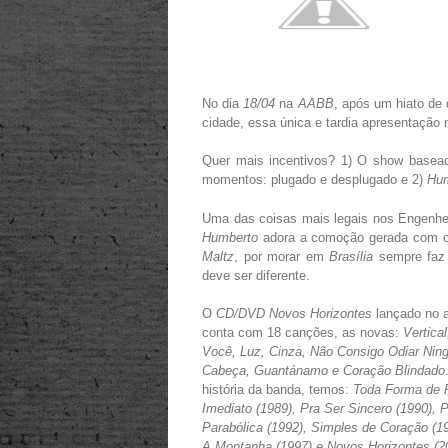
No dia
18/04
na
AABB
, após um hiato de
cidade, essa única e tardia apresentação 
Quer mais incentivos? 1) O show basead
momentos: plugado e desplugado e 2)
Hum
Uma das coisas mais legais nos Engenhe
Humberto
adora a comoção gerada com ca
Maltz
, por morar em
Brasília
sempre faz 
deve ser diferente.
O
CD/DVD Novos Horizontes
lançado no 
conta com 18 canções, as novas:
Vertica
Você, Luz, Cinza, Não Consigo Odiar Ni
Cabeça, Guantánamo e Coração Blindado
história da banda, temos:
Toda Forma de P
Imediato (1989), Pra Ser Sincero (1990), P
Parabólica (1992), Simples de Coração (1
A Montanha (1997) e Novos Horizontes (2