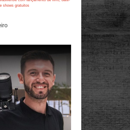
e shows gratuitos
iro