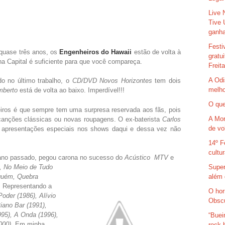
Live 
Tive 
ganha
Festi
 quase três anos, os
Engenheiros do Hawaii
estão de volta à
gratu
na Capital é suficiente para que você compareça.
Freit
A Odi
o no último trabalho, o
CD/DVD Novos Horizontes
tem dois
melho
berto
está de volta ao baixo. Imperdível!!!
O que
iros é que sempre tem uma surpresa reservada aos fãs, pois
A Mor
nções clássicas ou novas roupagens. O ex-baterista
Carlos
de vo
apresentações especiais nos shows daqui e dessa vez não
14º F
cultu
ano passado, pegou carona no sucesso do
Acústico
MTV
e
Super
l, No Meio de Tudo
além 
nguém, Quebra
. Representando a
O hor
oder (1986), Alívio
Obsc
iano Bar (1991),
995), A Onda (1996),
“Buei
000)
. Em minha
rock 