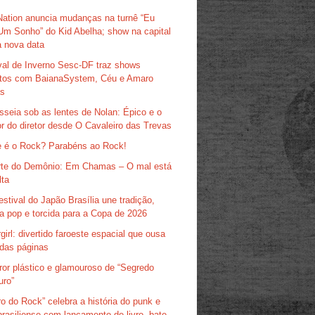
Nation anuncia mudanças na turnê “Eu
Um Sonho” do Kid Abelha; show na capital
 nova data
val de Inverno Sesc-DF traz shows
itos com BaianaSystem, Céu e Amaro
as
sseia sob as lentes de Nolan: Épico e o
r do diretor desde O Cavaleiro das Trevas
 é o Rock? Parabéns ao Rock!
te do Demônio: Em Chamas – O mal está
lta
estival do Japão Brasília une tradição,
ra pop e torcida para a Copa de 2026
girl: divertido faroeste espacial que ousa
das páginas
ror plástico e glamouroso de “Segredo
uro”
ro do Rock” celebra a história do punk e
brasiliense com lançamento de livro, bate-