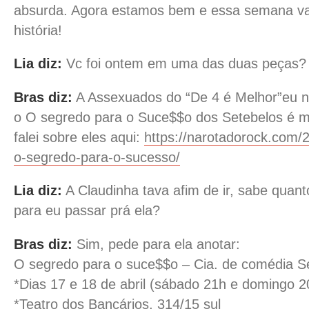
absurda. Agora estamos bem e essa semana vai
história!
Lia diz:
Vc foi ontem em uma das duas peças?
Bras diz:
A Assexuados do “De 4 é Melhor”eu n
o O segredo para o Suce$$o dos Setebelos é mu
falei sobre eles aqui:
https://narotadorock.com/
o-segredo-para-o-sucesso/
Lia diz:
A Claudinha tava afim de ir, sabe quant
para eu passar prá ela?
Bras diz:
Sim, pede para ela anotar:
O segredo para o suce$$o – Cia. de comédia S
*Dias 17 e 18 de abril (sábado 21h e domingo 2
*Teatro dos Bancários, 314/15 sul