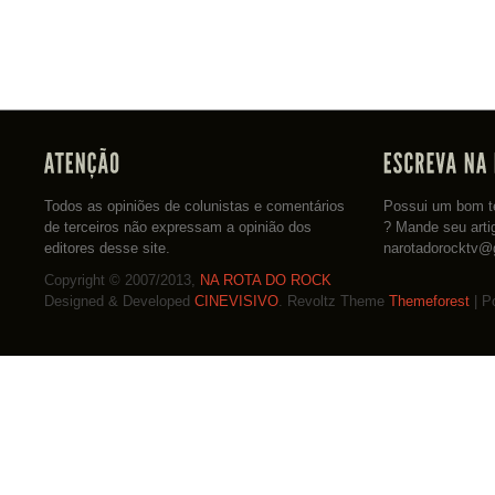
Todos as opiniões de colunistas e comentários
Possui um bom te
de terceiros não expressam a opinião dos
? Mande seu arti
editores desse site.
narotadorocktv@
Copyright © 2007/2013,
NA ROTA DO ROCK
Designed & Developed
CINEVISIVO
. Revoltz Theme
Themeforest
| P