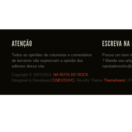
Todos as opiniões de colunistas e comentários
Possui um bom te
de terceiros não expressam a opinião dos
? Mande seu arti
editores desse site.
narotadorocktv@
Copyright © 2007/2013,
NA ROTA DO ROCK
Designed & Developed
CINEVISIVO
. Revoltz Theme
Themeforest
| P