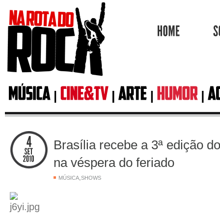
HOME
Brasília recebe a 3ª edição d
na véspera do feriado
,
MÚSICA
SHOWS