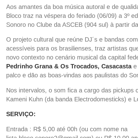
Aos amantes da boa música autoral e de qualid
Bloco traz na véspera do feriado (06/09) a 3º e
Sonoro
no Clube da ASCEB (904 sul) à partir da
O projeto cultural que reúne DJ´s e bandas com
acessíveis para os brasilienses, traz artistas 
novo contexto no cenário musical da capital fed
Pedrinho Grana & Os Trocados, Casacasta
e
palco e dão as boas-vindas aos paulistas do 
Nos intervalos, o som fica a cargo das pickup
Kameni Kuhn (da banda Electrodomesticks) e Lo
SERVIÇO:
Entrada : R$ 5,00 até 00h (ou com nome na
lista
bloco.sonoro2@gmail.com
) ou R$ 10,00 ap