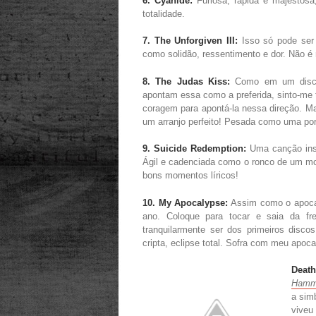
6. Cyanide:
Furiosa, rápida e majestosa
totalidade.
7. The Unforgiven III:
Isso só pode ser
como solidão, ressentimento e dor. Não é 
8. The Judas Kiss:
Como em um disco 
apontam essa como a preferida, sinto-me
coragem para apontá-la nessa direção. Ma
um arranjo perfeito! Pesada como uma por
9. Suicide Redemption:
Uma canção inst
Ágil e cadenciada como o ronco de um mo
bons momentos líricos!
10. My Apocalypse:
Assim como o apocalip
ano. Coloque para tocar e saia da fre
tranquilarmente ser dos primeiros disco
cripta, eclipse total. Sofra com meu apoca
Death
Hamm
a sim
viveu