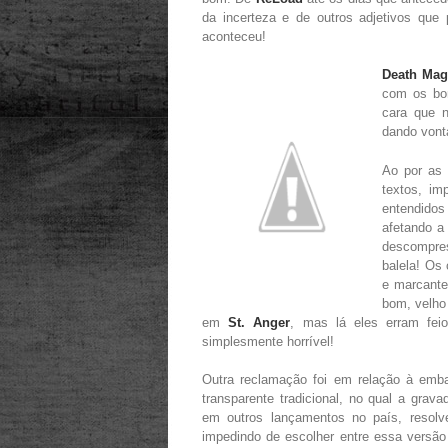
da incerteza e de outros adjetivos que
aconteceu!
Death Mag
com os bo
cara que n
dando vonta
Ao por as 
textos, im
entendid
afetando a
descompres
balela! Os
e marcante
bom, velho 
em
St. Anger
, mas lá eles erram fei
simplesmente horrível!
Outra reclamação foi em relação à em
transparente tradicional, no qual a grav
em outros lançamentos no país, resolv
impedindo de escolher entre essa versão