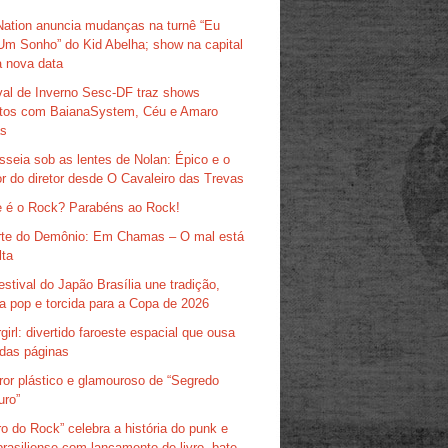
Nation anuncia mudanças na turnê “Eu
Um Sonho” do Kid Abelha; show na capital
 nova data
val de Inverno Sesc-DF traz shows
itos com BaianaSystem, Céu e Amaro
as
sseia sob as lentes de Nolan: Épico e o
r do diretor desde O Cavaleiro das Trevas
 é o Rock? Parabéns ao Rock!
te do Demônio: Em Chamas – O mal está
lta
estival do Japão Brasília une tradição,
ra pop e torcida para a Copa de 2026
girl: divertido faroeste espacial que ousa
das páginas
ror plástico e glamouroso de “Segredo
uro”
ro do Rock” celebra a história do punk e
brasiliense com lançamento de livro, bate-