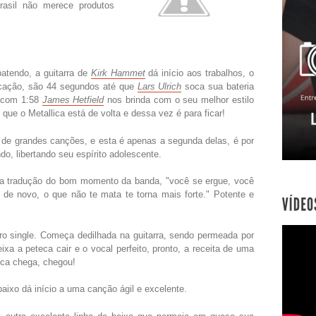
Brasil não merece produtos
atendo, a guitarra de
Kirk Hammet
dá início aos trabalhos, o
cação, são 44 segundos até que
Lars Ulrich
soca sua bateria
e com 1:58
James Hetfield
nos brinda com o seu melhor estilo
ue o Metallica está de volta e dessa vez é para ficar!
de grandes canções, e esta é apenas a segunda delas, é por
ndo, libertando seu espírito adolescente.
tradução do bom momento da banda, "você se ergue, você
 de novo, o que não te mata te torna mais forte." Potente e
o single. Começa dedilhada na guitarra, sendo permeada por
ixa a peteca cair e o vocal perfeito, pronto, a receita de uma
nca chega, chegou!
ixo dá início a uma canção ágil e excelente.