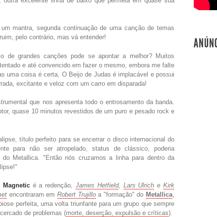
, outra excelente linha de baixo que permeia em quase sua
 um mantra, segunda continuação de uma canção de temas
ruim, pelo contrário, mas vá entender!
de grandes canções pode se apontar a melhor? Muitos
 tentado e até convencido em fazer o mesmo, embora me falte
s uma coisa é certa, O Beijo de Judas é implacável e possui
rada, excitante e veloz com um carro em disparada!
rumental que nos apresenta todo o entrosamento da banda.
tor, quase 10 minutos revestidos de um puro e pesado rock e
se, título perfeito para se encerrar o disco internacional do
nte para não ser atropelado, status de clássico, poderia
s do Metallica. "Então nós cruzamos a linha para dentro da
lipse!"
 Magnetic
é a redenção,
James Hetfield
,
Lars Ulrich
e
Kirk
et
encontraram em
Robert Trujillo
a "formação" do
Metallica
,
biose perfeita, uma volta triunfante para um grupo que sempre
 cercado de problemas (
morte, deserção, expulsão e críticas
).