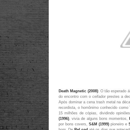
Death Magnetic (2008)
: O tão esperado á
do encontro com o ceifador prestes a dec
Após dominar a cena trash metal na déc
recordista, o homônimo conhecido como
15 milhões de cópias, dividindo opiniõe
(1996)
, vivia de alguns bons momentos,
por bons covers,
S&M (1999)
pioneiro e
bom. De
ReLoad
até os dias que anteced