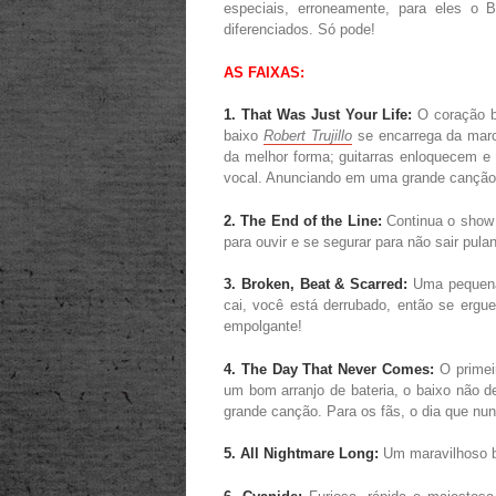
especiais, erroneamente, para eles o 
diferenciados. Só pode!
AS FAIXAS:
1. That Was Just Your Life:
O coração b
baixo
Robert Trujillo
se encarrega da mar
da melhor forma; guitarras enloquecem 
vocal. Anunciando em uma grande canção q
2. The End of the Line:
Continua o show 
para ouvir e se segurar para não sair pula
3. Broken, Beat & Scarred:
Uma pequena 
cai, você está derrubado, então se ergue
empolgante!
4. The Day That Never Comes:
O primeir
um bom arranjo de bateria, o baixo não de
grande canção. Para os fãs, o dia que nu
5. All Nightmare Long:
Um maravilhoso ba