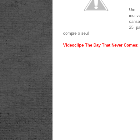
Um c
incr
cansa
25 pa
compre o seu!
Videoclipe The Day That Never Comes: