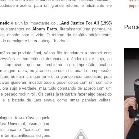
 pudessem acenar para um grande retorno, e felizmente ele
papo 
netic
é a união impactante do
…And Justice For All (1998)
Parce
ns elementos do
Álbum Preto
, literalmente uma porrada na
os acorda para a vida. O retorno do espírito adolescente,
de de polgar e bater cabeça. Incrível!
mãos no produto final, vários fãs inundaram a internet com
pressões e comentários detonando o áudio alto e sujo, os
os informavam que um problema na compressão acabou
 mixagem e etc, eu já acho que essa história de compressão,
são, ou seja lá o que for é uma grande incompreensão, pura
 caras quiseram mostrar todo o poder do cd com um som alto
, ora sujo é verdade, mas tudo conotando de acordo com um
e pesado rock’n’roll. Os caras já tentaram fazer algo parecido
o e a bateria de Lars soava como umas panelas velhas,
balagem
Jewel Case
, aquela
adora Universal, assim como
eu lançar o "basicão", nos
 e as maravilhosas edições