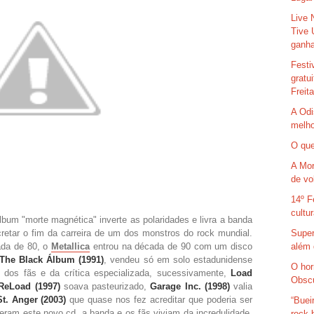
Live 
Tive 
ganha
Festi
gratu
Freit
A Odi
melho
O que
A Mor
de vo
14º F
cultu
lbum "morte magnética" inverte as polaridades e livra a banda
retar o fim da carreira de um dos monstros do rock mundial.
Super
ada de 80, o
Metallica
entrou na década de 90 com um disco
além 
The Black Álbum (1991)
, vendeu só em solo estadunidense
O hor
s dos fãs e da crítica especializada, sucessivamente,
Load
Obsc
ReLoad (1997)
soava pasteurizado,
Garage Inc. (1998)
valia
St. Anger (2003)
que quase nos fez acreditar que poderia ser
“Buei
eram este novo cd, a banda e os fãs viviam da incredulidade,
rock 