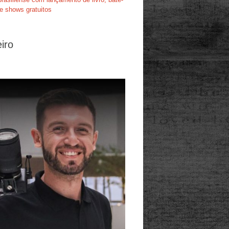
e shows gratuitos
iro