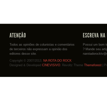
Todos as opiniões de colunistas e comentários
Possui um bom te
de terceiros não expressam a opinião dos
? Mande seu arti
editores desse site.
narotadorocktv@
Copyright © 2007/2013,
NA ROTA DO ROCK
Designed & Developed
CINEVISIVO
. Revoltz Theme
Themeforest
| P