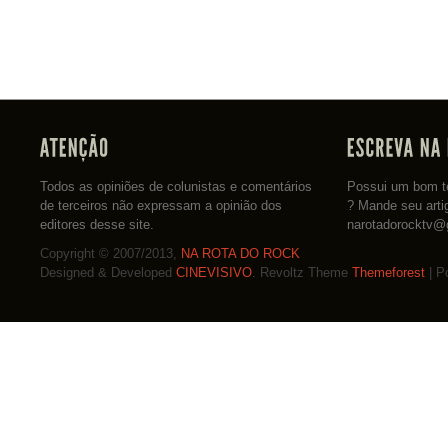
Todos as opiniões de colunistas e comentários
Possui um bom te
de terceiros não expressam a opinião dos
? Mande seu arti
editores desse site.
narotadorocktv@
Copyright © 2007/2013,
NA ROTA DO ROCK
Designed & Developed
CINEVISIVO
. Revoltz Theme
Themeforest
| P