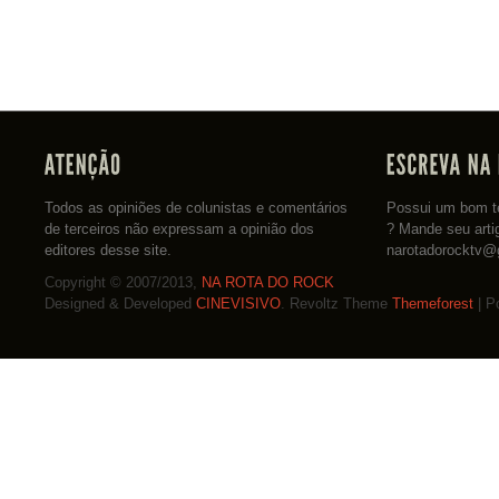
Todos as opiniões de colunistas e comentários
Possui um bom te
de terceiros não expressam a opinião dos
? Mande seu arti
editores desse site.
narotadorocktv@
Copyright © 2007/2013,
NA ROTA DO ROCK
Designed & Developed
CINEVISIVO
. Revoltz Theme
Themeforest
| P