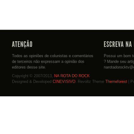
Todos as opiniões de colunistas e comentários
Possui um bom te
de terceiros não expressam a opinião dos
? Mande seu arti
editores desse site.
narotadorocktv@
Copyright © 2007/2013,
NA ROTA DO ROCK
Designed & Developed
CINEVISIVO
. Revoltz Theme
Themeforest
| P