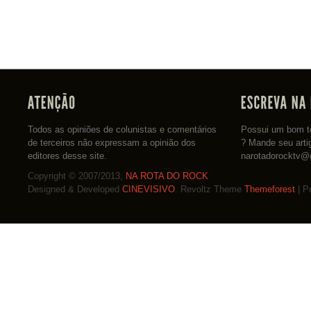
Todos as opiniões de colunistas e comentários
Possui um bom te
de terceiros não expressam a opinião dos
? Mande seu arti
editores desse site.
narotadorocktv@
Copyright © 2007/2013,
NA ROTA DO ROCK
Designed & Developed
CINEVISIVO
. Revoltz Theme
Themeforest
| P