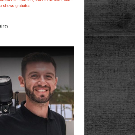
e shows gratuitos
iro