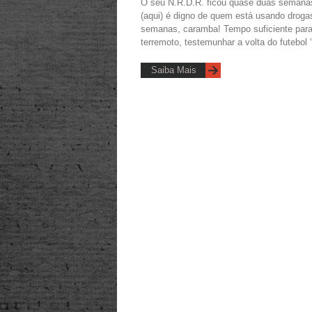
O seu N.R.D.R. ficou quase duas semanas
(aqui) é digno de quem está usando drogas
semanas, caramba! Tempo suficiente par
terremoto, testemunhar a volta do futebol 
Saiba Mais