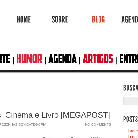
HOME
SOBRE
BLOG
s, Cinema e Livro [MEGAPOST]
,
RESENHAS
SEM CATEGORIA
NO COMMENTS
Lagum
Lugar