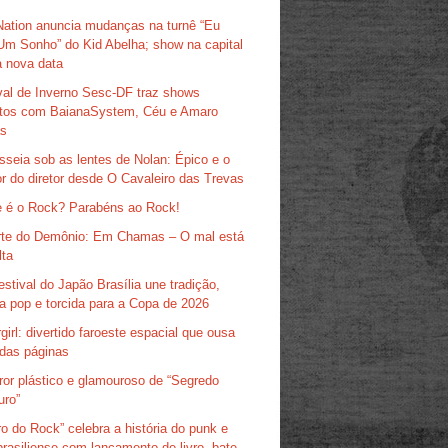
Nation anuncia mudanças na turnê “Eu
Um Sonho” do Kid Abelha; show na capital
 nova data
val de Inverno Sesc-DF traz shows
itos com BaianaSystem, Céu e Amaro
as
sseia sob as lentes de Nolan: Épico e o
r do diretor desde O Cavaleiro das Trevas
 é o Rock? Parabéns ao Rock!
te do Demônio: Em Chamas – O mal está
lta
estival do Japão Brasília une tradição,
ra pop e torcida para a Copa de 2026
girl: divertido faroeste espacial que ousa
das páginas
ror plástico e glamouroso de “Segredo
uro”
ro do Rock” celebra a história do punk e
brasiliense com lançamento de livro, bate-