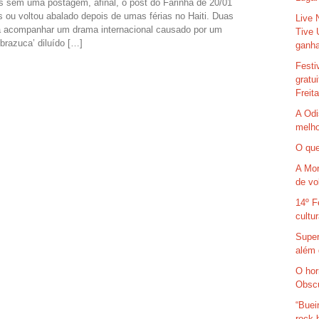
 sem uma postagem, afinal, o post do Farinha de 20/01
 ou voltou abalado depois de umas férias no Haiti. Duas
Live 
a acompanhar um drama internacional causado por um
Tive 
‘brazuca’ diluído […]
ganha
Festi
gratu
Freit
A Odi
melho
O que
A Mor
de vo
14º F
cultu
Super
além 
O hor
Obsc
“Buei
rock 