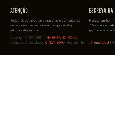
Todos as opiniões de colunistas e comentários
Possui um bom te
de terceiros não expressam a opinião dos
? Mande seu arti
editores desse site.
narotadorocktv@
Copyright © 2007/2013,
NA ROTA DO ROCK
Designed & Developed
CINEVISIVO
. Revoltz Theme
Themeforest
| P