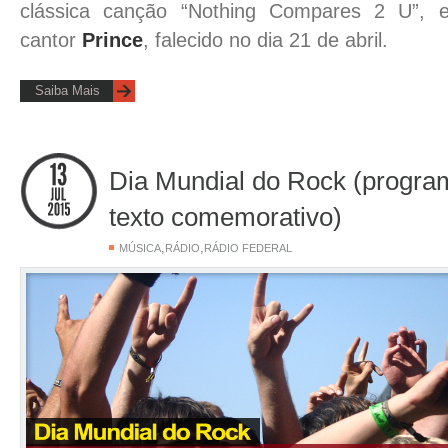
clássica canção “Nothing Compares 2 U”
cantor
Prince
, falecido no dia 21 de abril.
Saiba Mais
Dia Mundial do Rock (progra
texto comemorativo)
,
,
MÚSICA
RÁDIO
RÁDIO FEDERAL