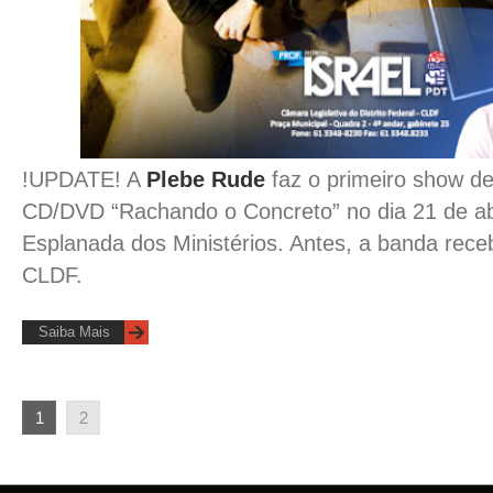
!UPDATE! A
Plebe Rude
faz o primeiro show d
CD/DVD “Rachando o Concreto” no dia 21 de abr
Esplanada dos Ministérios. Antes, a banda re
CLDF.
Saiba Mais
1
2